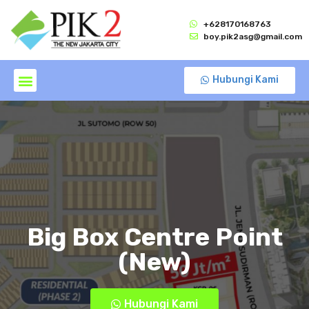
+628170168763
boy.pik2asg@gmail.com
Hubungi Kami
Big Box Centre Point
(New)
Hubungi Kami