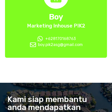
Boy
Marketing Inhouse PIK2
+628170168763
boy.pik2asg@gmail.com
Kami siap membantu
anda mendapatkan