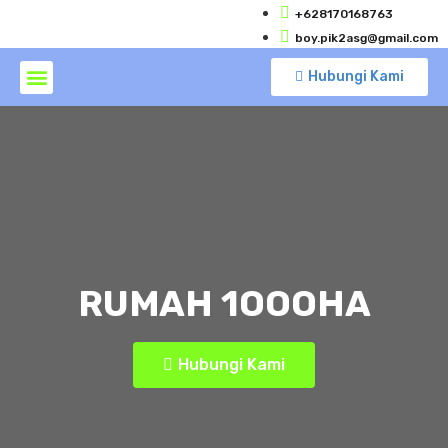
+628170168763
boy.pik2asg@gmail.com
Hubungi Kami
RUMAH 1OOOHA
Hubungi Kami