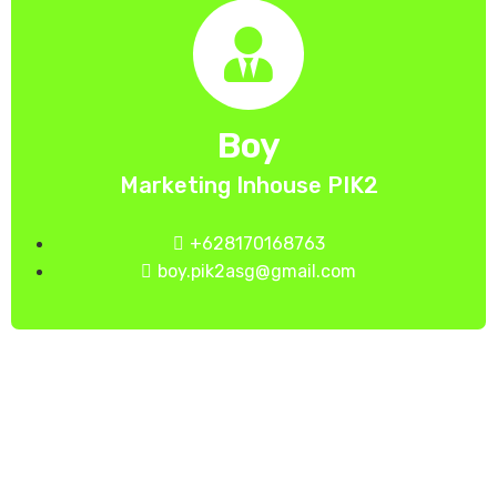
Boy
Marketing Inhouse PIK2
+628170168763
boy.pik2asg@gmail.com